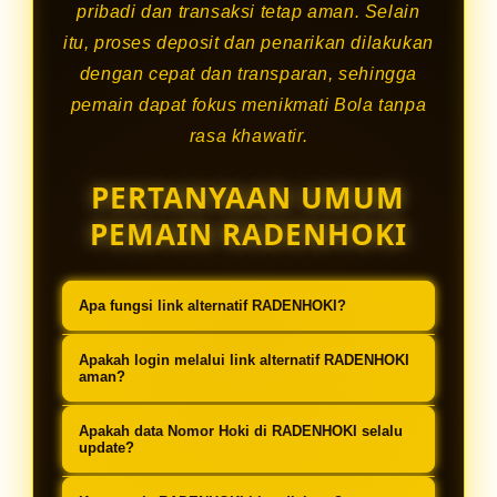
pribadi dan transaksi tetap aman. Selain
itu, proses deposit dan penarikan dilakukan
dengan cepat dan transparan, sehingga
pemain dapat fokus menikmati Bola tanpa
rasa khawatir.
PERTANYAAN UMUM
PEMAIN RADENHOKI
Apa fungsi link alternatif RADENHOKI?
Link alternatif RADENHOKI berfungsi
Apakah login melalui link alternatif RADENHOKI
sebagai akses cadangan agar pemain
aman?
tetap bisa login dengan aman dan
Ya, link alternatif RADENHOKI
Apakah data Nomor Hoki di RADENHOKI selalu
lancar saat link utama bermasalah.
dirancang dengan sistem keamanan
update?
resmi yang melindungi data dan
RADENHOKI menampilkan data