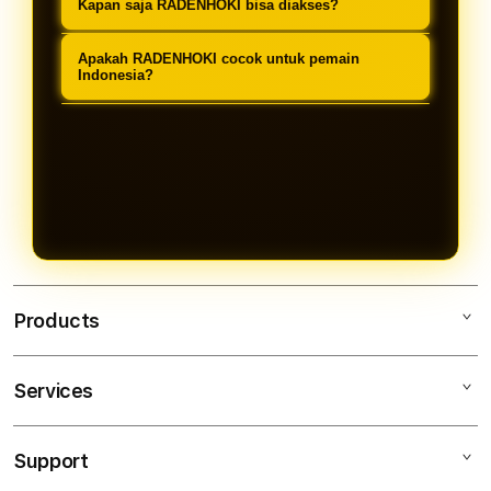
Kapan saja RADENHOKI bisa diakses?
aktivitas pemain saat login maupun
Nomor Hoki yang diambil dari
bermain.
RADENHOKI dapat diakses kapan
sumber resmi dan diperbarui secara
Apakah RADENHOKI cocok untuk pemain
saja selama 24 jam melalui link
Indonesia?
real-time agar pemain mendapatkan
alternatif aktif, baik menggunakan
informasi yang akurat.
Ya, RADENHOKI dirancang khusus
perangkat desktop maupun mobile.
untuk pemain Indonesia dengan
akses login stabil, link alternatif
aktif, bahasa yang mudah dipahami,
serta layanan yang siap digunakan
kapan saja.
Products
Services
RADENHOKI
RADENHOKI LOGIN
Support
AppleCare+
RADENHOKI IDN