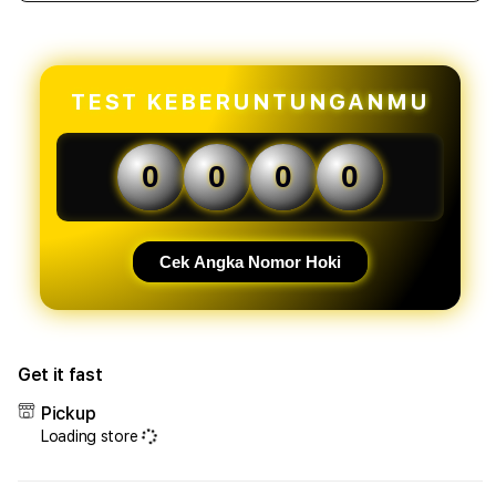
quantity
quant
for
for
RADENHOKI
RAD
:
:
Link
Link
TEST KEBERUNTUNGANMU
Alternatif
Alter
Anti
Anti
Nawala
Nawa
0
0
0
0
Rtp
Rtp
Terupdate
Teru
Tiap
Tiap
Hari
Hari
Cek Angka Nomor Hoki
Get it fast
Pickup
Loading store