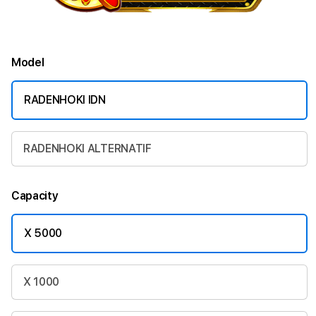
Model
RADENHOKI IDN
RADENHOKI ALTERNATIF
Capacity
X 5000
X 1000