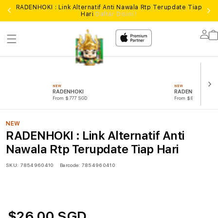
RADENHOKI : Link Alternatif Anti Nawala Rtp Terupdate Tiap
Lo
Hari
Daftar Disini !
Lo
in
NEW
NEW
RADENHOKI
RADENHOKI LOG
From $777 SGD
From $888 SGD
NEW
RADENHOKI : Link Alternatif Anti
Nawala Rtp Terupdate Tiap Hari
SKU:
7854960410
Barcode:
7854960410
$26.00 SGD