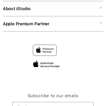
Corporate
Nomor Hoki
About iStudio
My Account
Nomor Hoki
RADENHOKI LINK
Collection & Delivery
Elush Service Provider
RADENHOKI ALTERNATIF
Apple Premium Partner
About Us
Returns & Exchanges
Financing Options
RADENHOKI 4D
Find an iStudio near you
Contact Us
Trade-in
RADENHOKI IDN LOGIN
Why Shop at iStudio
FAQ
Traveller’s Reservation
Elush Corporate Website
Privacy Policy
Site Terms of Use
Subscribe to our emails