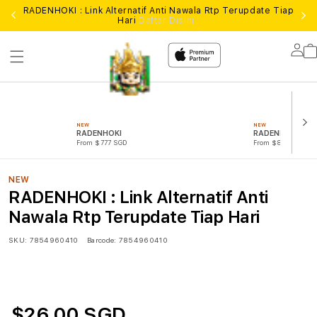
RADENHOKI : Link Alternatif Anti Nawala Rtp Terupdate Tiap
Lo
Hari
Daftar Disini !
Lo
in
NEW
NEW
RADENHOKI
RADENHOKI LOG
From $777 SGD
From $888 SGD
NEW
RADENHOKI : Link Alternatif Anti
Nawala Rtp Terupdate Tiap Hari
SKU:
7854960410
Barcode:
7854960410
$26.00 SGD