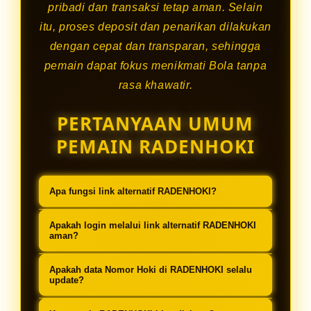
pribadi dan transaksi tetap aman. Selain
itu, proses deposit dan penarikan dilakukan
dengan cepat dan transparan, sehingga
pemain dapat fokus menikmati Bola tanpa
rasa khawatir.
PERTANYAAN UMUM
PEMAIN RADENHOKI
Apa fungsi link alternatif RADENHOKI?
Link alternatif RADENHOKI berfungsi
Apakah login melalui link alternatif RADENHOKI
sebagai akses cadangan agar pemain
aman?
tetap bisa login dengan aman dan
Ya, link alternatif RADENHOKI
Apakah data Nomor Hoki di RADENHOKI selalu
lancar saat link utama bermasalah.
dirancang dengan sistem keamanan
update?
resmi yang melindungi data dan
RADENHOKI menampilkan data