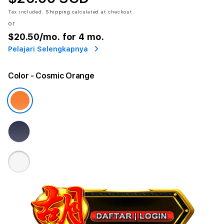
Tax included.
Shipping
calculated at checkout.
or
$20.50
/mo. for 4 mo.
Pelajari Selengkapnya
Color
- Cosmic Orange