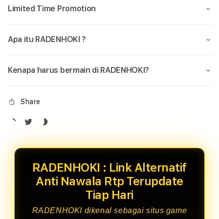
Limited Time Promotion
Apa itu RADENHOKI ?
Kenapa harus bermain di RADENHOKI?
Share
RADENHOKI : Link Alternatif
Anti Nawala Rtp Terupdate
Tiap Hari
RADENHOKI dikenal sebagai situs game